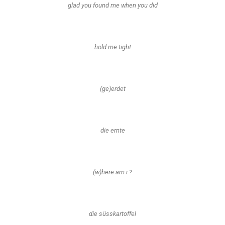
glad you found me when you did
hold me tight
(ge)erdet
die ernte
(w)here am i ?
die süsskartoffel