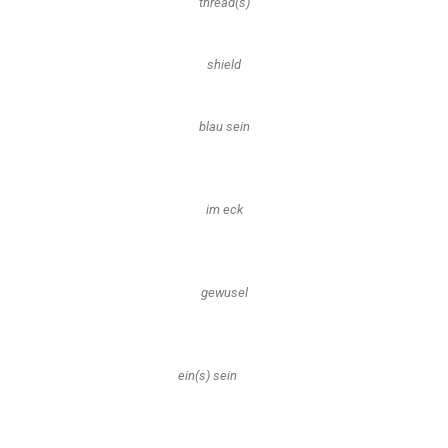
thread(s)
shield
blau sein
im eck
gewusel
ein(s) sein