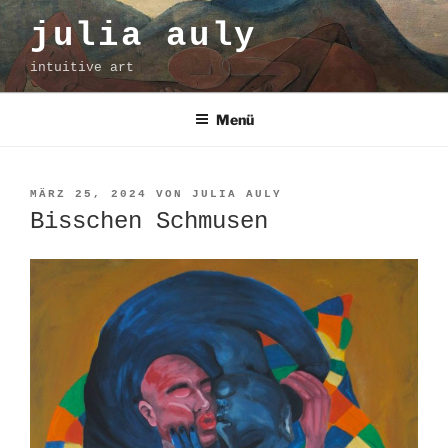
Zum
julia auly
Inhalt
springen
intuitive art
Menü
VERÖFFENTLICHT
MÄRZ 25, 2024
VON
JULIA AULY
AM
Bisschen Schmusen