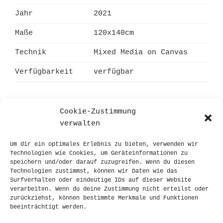
Jahr
2021
Maße
120x140cm
Technik
Mixed Media on Canvas
Verfügbarkeit
verfügbar
Cookie-Zustimmung
verwalten
Beitragsnavigation
Vorheriger
ZURÜCK
Um dir ein optimales Erlebnis zu bieten, verwenden wir
Beitrag
Karten auf den Tisch
Technologien wie Cookies, um Geräteinformationen zu
speichern und/oder darauf zuzugreifen. Wenn du diesen
Technologien zustimmst, können wir Daten wie das
Nächster
WEITER
Surfverhalten oder eindeutige IDs auf dieser Website
Beitrag
Hold the light
verarbeiten. Wenn du deine Zustimmung nicht erteilst oder
zurückziehst, können bestimmte Merkmale und Funktionen
beeinträchtigt werden.