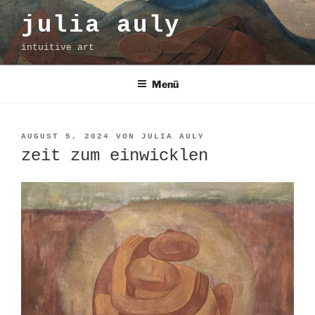
Zum
julia auly
Inhalt
springen
intuitive art
Menü
VERÖFFENTLICHT
AUGUST 5, 2024
VON
JULIA AULY
AM
zeit zum einwicklen