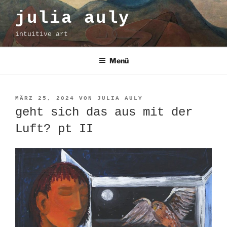
Zum
julia auly
Inhalt
springen
intuitive art
Menü
VERÖFFENTLICHT
MÄRZ 25, 2024
VON
JULIA AULY
AM
geht sich das aus mit der
Luft? pt II