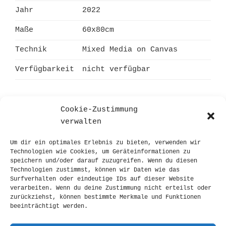
Jahr
2022
Maße
60x80cm
Technik
Mixed Media on Canvas
Verfügbarkeit
nicht verfügbar
Cookie-Zustimmung
verwalten
Beitragsnavigation
Vorheriger
ZURÜCK
Um dir ein optimales Erlebnis zu bieten, verwenden wir
Beitrag
geht sich das aus mit der luft?
Technologien wie Cookies, um Geräteinformationen zu
speichern und/oder darauf zuzugreifen. Wenn du diesen
Technologien zustimmst, können wir Daten wie das
Nächster
WEITER
Surfverhalten oder eindeutige IDs auf dieser Website
Beitrag
mensch(l) ich sein
verarbeiten. Wenn du deine Zustimmung nicht erteilst oder
zurückziehst, können bestimmte Merkmale und Funktionen
beeinträchtigt werden.